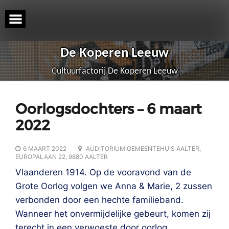
Skip
to
content
De Koperen Leeuw
Cultuurfactorij De Koperen Leeuw
Oorlogsdochters – 6 maart
2022
6 MAART 2022
AUDITORIUM GEMEENTEHUIS AALTER,
EUROPALAAN 22, 9880 AALTER
Vlaanderen 1914. Op de vooravond van de
Grote Oorlog volgen we Anna & Marie, 2 zussen
verbonden door een hechte familieband.
Wanneer het onvermijdelijke gebeurt, komen zij
terecht in een verwoeste door oorlog