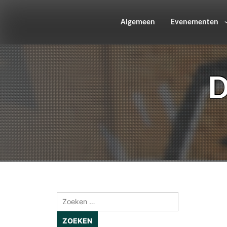
Skip
to
content
Algemeen
Evenementen
D
Zoeken
naar: