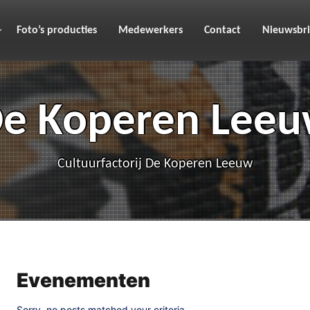
Foto’s producties
Medewerkers
Contact
Nieuwsbri
e Koperen Lee
Cultuurfactorij De Koperen Leeuw
Evenementen
Sorry, no posts matched your criteria