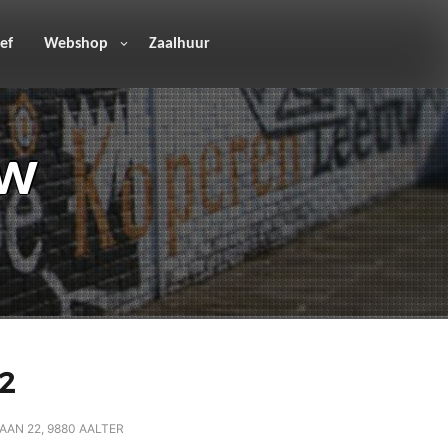
ef
Webshop
Zaalhuur
uw
22
AN 22, 9880 AALTER