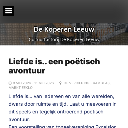
Skip
to
content
De Koperen Leeuw
Cultuurfactorij De Koperen Leeuw
Liefde is.. een poëtisch
avontuur
8 MEI 2026 - 11 MEI 2026
DE VERDIEPING - RAMBLAS,
MARKT EEKLO
Liefde is… van iedereen en van alle werelden,
dwars door ruimte en tijd. Laat u meevoeren in
dit speels en tegelijk ontroerend poëtisch
avontuur.
Een voorstelling van toneelvereniging Excelsior